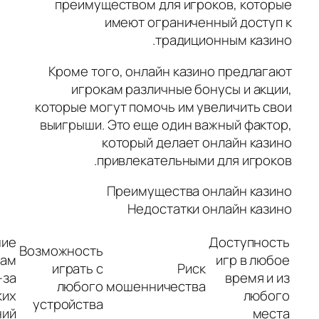
Ограничение
Возможность
Во
доступа к играм
Недостаток
получения
из-за
интерактивности
бонусов и
географических
акций
ограничений